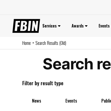
Skip
to
content
Services
Awards
Events
Home
Search Results (Old)
Search re
Filter by result type
News
Events
Publi