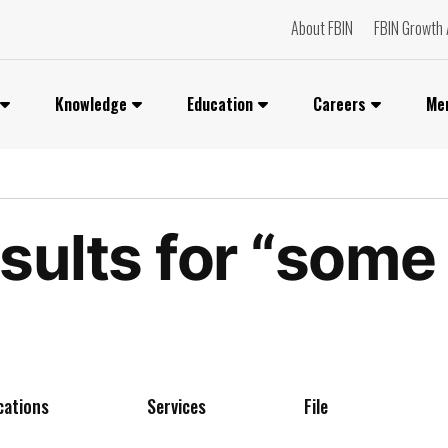
About FBIN
FBIN Growth 
Knowledge
Education
Careers
Me
sults for “som
cations
Services
File