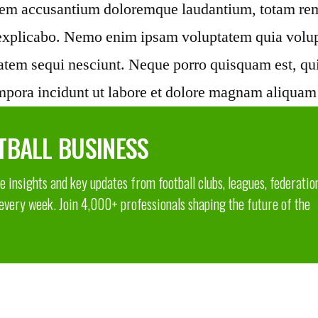
tatem accusantium doloremque laudantium, totam rem
t explicabo. Nemo enim ipsam voluptatem quia volupta
atem sequi nesciunt. Neque porro quisquam est, qui
mpora incidunt ut labore et dolore magnam aliquam
TBALL BUSINESS
 insights and key updates from football clubs, leagues, federatio
 every week. Join 4,000+ professionals shaping the future of the