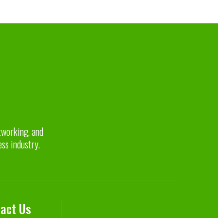
etworking, and
ess industry.
act Us